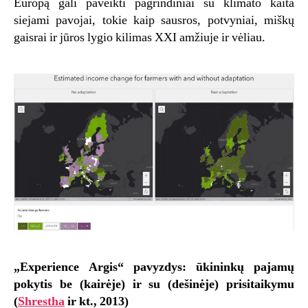
Europą gali paveikti pagrindiniai su klimato kaita
siejami pavojai, tokie kaip sausros, potvyniai, miškų
gaisrai ir jūros lygio kilimas XXI amžiuje ir vėliau.
„Experience Argis“ pavyzdys: ūkininkų pajamų
pokytis be (kairėje) ir su (dešinėje) prisitaikymu
(
Shrestha
ir kt., 2013)