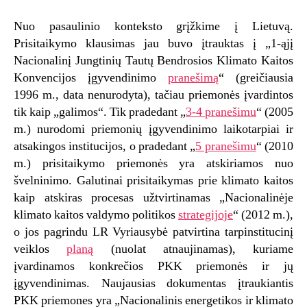
Nuo pasaulinio konteksto grįžkime į Lietuvą.
Prisitaikymo klausimas jau buvo įtrauktas į „1-ąjį
Nacionalinį Jungtinių Tautų Bendrosios Klimato Kaitos
Konvencijos įgyvendinimo
pranešimą
“ (greičiausia
1996 m., data nenurodyta), tačiau priemonės įvardintos
tik kaip „galimos“. Tik pradedant „
3‑4 pranešimu
“ (2005
m.) nurodomi priemonių įgyvendinimo laikotarpiai ir
atsakingos institucijos, o pradedant „
5 pranešimu
“ (2010
m.) prisitaikymo priemonės yra atskiriamos nuo
švelninimo. Galutinai prisitaikymas prie klimato kaitos
kaip atskiras procesas užtvirtinamas „Nacionalinėje
klimato kaitos valdymo politikos
strategijoje
“ (2012 m.),
o jos pagrindu LR Vyriausybė patvirtina tarpinstitucinį
veiklos
planą
(nuolat atnaujinamas), kuriame
įvardinamos konkrečios PKK priemonės ir jų
įgyvendinimas. Naujausias dokumentas įtraukiantis
PKK priemones yra „Nacionalinis energetikos ir klimato