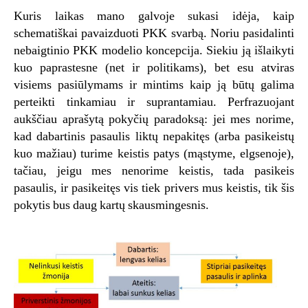
Kuris laikas mano galvoje sukasi idėja, kaip
schematiškai pavaizduoti PKK svarbą. Noriu pasidalinti
nebaigtinio PKK modelio koncepcija. Siekiu ją išlaikyti
kuo paprastesne (net ir politikams), bet esu atviras
visiems pasiūlymams ir mintims kaip ją būtų galima
perteikti tinkamiau ir suprantamiau. Perfrazuojant
aukščiau aprašytą pokyčių paradoksą: jei mes norime,
kad dabartinis pasaulis liktų nepakitęs (arba pasikeistų
kuo mažiau) turime keistis patys (mąstyme, elgsenoje),
tačiau, jeigu mes nenorime keistis, tada pasikeis
pasaulis, ir pasikeitęs vis tiek privers mus keistis, tik šis
pokytis bus daug kartų skausmingesnis.