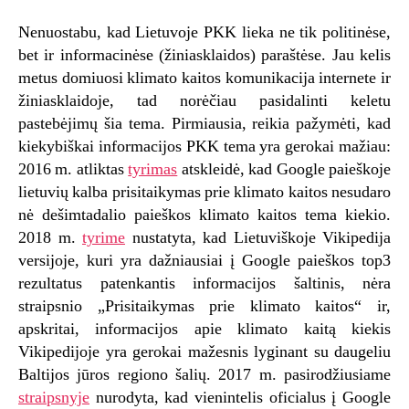
Nenuostabu, kad Lietuvoje PKK lieka ne tik politinėse,
bet ir informacinėse (žiniasklaidos) paraštėse. Jau kelis
metus domiuosi klimato kaitos komunikacija internete ir
žiniasklaidoje, tad norėčiau pasidalinti keletu
pastebėjimų šia tema. Pirmiausia, reikia pažymėti, kad
kiekybiškai informacijos PKK tema yra gerokai mažiau:
2016 m. atliktas
tyrimas
atskleidė, kad Google paieškoje
lietuvių kalba prisitaikymas prie klimato kaitos nesudaro
nė dešimtadalio paieškos klimato kaitos tema kiekio.
2018 m.
tyrime
nustatyta, kad Lietuviškoje Vikipedija
versijoje, kuri yra dažniausiai į Google paieškos top3
rezultatus patenkantis informacijos šaltinis, nėra
straipsnio „Prisitaikymas prie klimato kaitos“ ir,
apskritai, informacijos apie klimato kaitą kiekis
Vikipedijoje yra gerokai mažesnis lyginant su daugeliu
Baltijos jūros regiono šalių. 2017 m. pasirodžiusiame
straipsnyje
nurodyta, kad vienintelis oficialus į Google