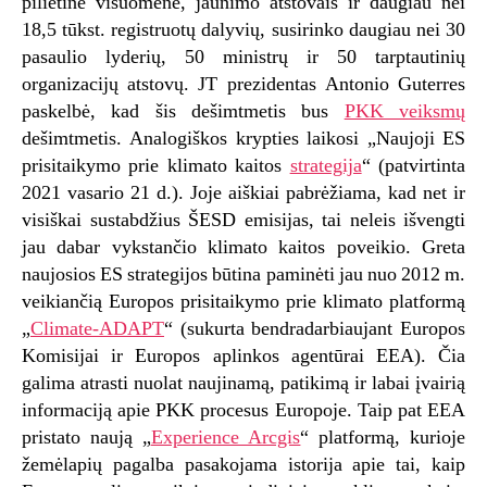
pilietine visuomene, jaunimo atstovais ir daugiau nei
18,5 tūkst. registruotų dalyvių, susirinko daugiau nei 30
pasaulio lyderių, 50 ministrų ir 50 tarptautinių
organizacijų atstovų. JT prezidentas Antonio Guterres
paskelbė, kad šis dešimtmetis bus
PKK veiksmų
dešimtmetis. Analogiškos krypties laikosi „Naujoji ES
prisitaikymo prie klimato kaitos
strategija
“ (patvirtinta
2021 vasario 21 d.). Joje aiškiai pabrėžiama, kad net ir
visiškai sustabdžius ŠESD emisijas, tai neleis išvengti
jau dabar vykstančio klimato kaitos poveikio. Greta
naujosios ES strategijos būtina paminėti jau nuo 2012 m.
veikiančią Europos prisitaikymo prie klimato platformą
„
Climate-ADAPT
“ (sukurta bendradarbiaujant Europos
Komisijai ir Europos aplinkos agentūrai EEA). Čia
galima atrasti nuolat naujinamą, patikimą ir labai įvairią
informaciją apie PKK procesus Europoje. Taip pat EEA
pristato naują „
Experience Arcgis
“ platformą, kurioje
žemėlapių pagalba pasakojama istorija apie tai, kaip