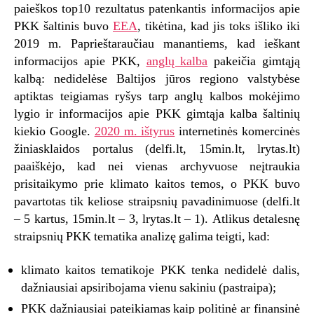
paieškos top10 rezultatus patenkantis informacijos apie
PKK šaltinis buvo
EEA
, tikėtina, kad jis toks išliko iki
2019 m. Paprieštaraučiau manantiems, kad ieškant
informacijos apie PKK,
anglų kalba
pakeičia gimtąją
kalbą: nedidelėse Baltijos jūros regiono valstybėse
aptiktas teigiamas ryšys tarp anglų kalbos mokėjimo
lygio ir informacijos apie PKK gimtąja kalba šaltinių
kiekio Google.
2020 m. ištyrus
internetinės komercinės
žiniasklaidos portalus (delfi.lt, 15min.lt, lrytas.lt)
paaiškėjo, kad nei vienas archyvuose neįtraukia
prisitaikymo prie klimato kaitos temos, o PKK buvo
pavartotas tik keliose straipsnių pavadinimuose (delfi.lt
– 5 kartus, 15min.lt – 3, lrytas.lt – 1). Atlikus detalesnę
straipsnių PKK tematika analizę galima teigti, kad:
klimato kaitos tematikoje PKK tenka nedidelė dalis,
dažniausiai apsiribojama vienu sakiniu (pastraipa);
PKK dažniausiai pateikiamas kaip politinė ar finansinė