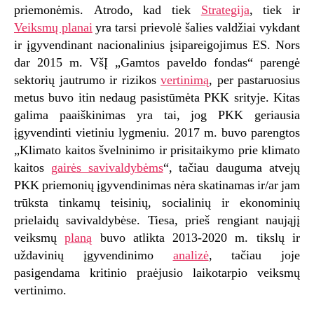
priemonėmis. Atrodo, kad tiek
Strategija
, tiek ir
Veiksmų planai
yra tarsi prievolė šalies valdžiai vykdant
ir įgyvendinant nacionalinius įsipareigojimus ES. Nors
dar 2015 m. VšĮ „Gamtos paveldo fondas“ parengė
sektorių jautrumo ir rizikos
vertinimą
, per pastaruosius
metus buvo itin nedaug pasistūmėta PKK srityje. Kitas
galima paaiškinimas yra tai, jog PKK geriausia
įgyvendinti vietiniu lygmeniu. 2017 m. buvo parengtos
„Klimato kaitos švelninimo ir prisitaikymo prie klimato
kaitos
gairės savivaldybėms
“, tačiau dauguma atvejų
PKK priemonių įgyvendinimas nėra skatinamas ir/ar jam
trūksta tinkamų teisinių, socialinių ir ekonominių
prielaidų savivaldybėse. Tiesa, prieš rengiant naująjį
veiksmų
planą
buvo atlikta 2013-2020 m. tikslų ir
uždavinių įgyvendinimo
analizė
, tačiau joje
pasigendama kritinio praėjusio laikotarpio veiksmų
vertinimo.