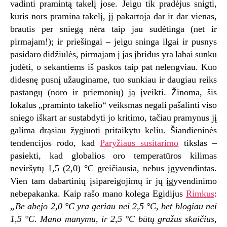
vadinti pramintą takelį jose. Jeigu tik pradėjus snigti,
kuris nors pramina takelį, jį pakartoja dar ir dar vienas,
brautis per sniegą nėra taip jau sudėtinga (net ir
pirmajam!); ir priešingai – jeigu sninga ilgai ir pusnys
pasidaro didžiulės, pirmajam į jas įbridus yra labai sunku
judėti, o sekantiems iš paskos taip pat nelengviau. Kuo
didesnę pusnį užauginame, tuo sunkiau ir daugiau reiks
pastangų (noro ir priemonių) ją įveikti. Žinoma, šis
lokalus „praminto takelio“ veiksmas negali pašalinti viso
sniego iškart ar sustabdyti jo kritimo, tačiau pramynus jį
galima drąsiau žygiuoti pritaikytu keliu. Šiandieninės
tendencijos rodo, kad
Paryžiaus susitarimo
tikslas –
pasiekti, kad globalios oro temperatūros kilimas
neviršytų 1,5 (2,0) °C greičiausia, nebus įgyvendintas.
Vien tam dabartinių įsipareigojimų ir jų įgyvendinimo
nebepakanka. Kaip rašo mano kolega Egidijus
Rimkus
:
„Be abejo 2,0 °C yra geriau nei 2,5 °C, bet blogiau nei
1,5 °C. Mano manymu, ir 2,5 °C būtų gražus skaičius,