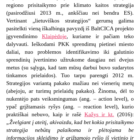
regiono prisitaikymo prie klimato kaitos strategija
(pasirodžiusi 2013 m., ankščiau nei bendra ES).
Vertinant „lietuviškos strategijos“ gerumą galima
pasitelkti vieną iškalbingą pavyzdį iš BaltCICA projekto
įgyvendinimo
Klaipėdoje
, kuriame ir pačiam teko
dalyvauti. Ieškodami PKK sprendimų pietinei miesto
daliai, nuo problemos identifikavimo iki galutinio
sprendinių įvertinimo užtrukome daugiau nei dvejus
metus (su sąlyga, kad tam mūsų darbui buvo sudarytos
tinkamos prielaidos). Tuo tarpu parengti 2012 m.
Strategijos variantą pakako mažiau nei vienerių metų
(abejoju, ar turimų prielaidų pakako). Žinoma, dėl to
nukentėjo pats veiksmingumas (ang. – action level), o
ypač grįžtamasis ryšys (ang. – reaction level), kurio
praktiškai nebuvo, kaip ir rašė
Kažys ir kt.
(2016):
„Žvelgiant į ateitį, akivaizdu, kad bet kokia prisitaikymo
strategija nebūtų palaikoma ir plėtojama be
informacijos skleidimo ir grįžtamojo ryšio iš vietinio ir