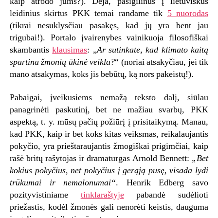
kaip atrodo jums?). Deja, pasigilinus į lietuviškus
leidinius skirtus PKK temai randame tik
5 nuorodas
(tikrai nesuklysčiau pasakęs, kad jų yra bent jau
trigubai!). Portalo įvairenybes vainikuoja filosofiškai
skambantis
klausimas
: „
Ar sutinkate, kad klimato kaitą
spartina žmonių ūkinė veikla?
“ (noriai atsakyčiau, jei tik
mano atsakymas, koks jis bebūtų, ką nors pakeistų!).
Pabaigai, įveikusiems nemažą teksto dalį, siūlau
panagrinėti paskutinį, bet ne mažiau svarbų, PKK
aspektą, t. y. mūsų pačių požiūrį į prisitaikymą. Manau,
kad PKK, kaip ir bet koks kitas veiksmas, reikalaujantis
pokyčio, yra prieštaraujantis žmogiškai prigimčiai, kaip
rašė britų rašytojas ir dramaturgas Arnold Bennett:
„Bet
kokius pokyčius, net pokyčius į gerąją pusę, visada lydi
trūkumai ir nemalonumai“
. Henrik Edberg savo
pozityvistiniame
tinklaraštyje
pabandė sudėlioti
priežastis, kodėl žmonės gali nenorėti keistis, dauguma