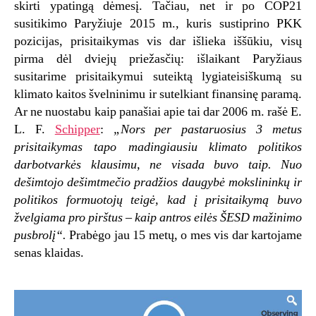
skirti ypatingą dėmesį. Tačiau, net ir po COP21
susitikimo Paryžiuje 2015 m., kuris sustiprino PKK
pozicijas, prisitaikymas vis dar išlieka iššūkiu, visų
pirma dėl dviejų priežasčių: išlaikant Paryžiaus
susitarime prisitaikymui suteiktą lygiateisiškumą su
klimato kaitos švelninimu ir sutelkiant finansinę paramą.
Ar ne nuostabu kaip panašiai apie tai dar 2006 m. rašė E.
L. F.
Schipper
:
„Nors per pastaruosius 3 metus
prisitaikymas tapo madingiausiu klimato politikos
darbotvarkės klausimu, ne visada buvo taip. Nuo
dešimtojo dešimtmečio pradžios daugybė mokslininkų ir
politikos formuotojų teigė, kad į prisitaikymą buvo
žvelgiama pro pirštus – kaip antros eilės ŠESD mažinimo
pusbrolį“.
Prabėgo jau 15 metų, o mes vis dar kartojame
senas klaidas.