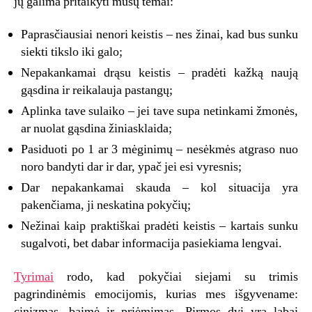
jų galima pritaikyti mūsų temai:
Paprasčiausiai nenori keistis – nes žinai, kad bus sunku
siekti tikslo iki galo;
Nepakankamai drąsu keistis – pradėti kažką naują
gąsdina ir reikalauja pastangų;
Aplinka tave sulaiko – jei tave supa netinkami žmonės,
ar nuolat gąsdina žiniasklaida;
Pasiduoti po 1 ar 3 mėginimų – nesėkmės atgraso nuo
noro bandyti dar ir dar, ypač jei esi vyresnis;
Dar nepakankamai skauda – kol situacija yra
pakenčiama, ji neskatina pokyčių;
Nežinai kaip praktiškai pradėti keistis – kartais sunku
sugalvoti, bet dabar informacija pasiekiama lengvai.
Tyrimai
rodo, kad pokyčiai siejami su trimis
pagrindinėmis emocijomis, kurias mes išgyvename:
cinizmas, baimė ir priėmimas. Pirmos dvi yra labai