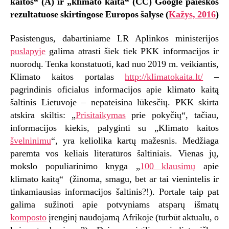
kaitos“ (A) ir „klimato kaita“ (CC) Google paieškos
rezultatuose skirtingose Europos šalyse (
Kažys, 2016
)
Pasistengus, dabartiniame LR Aplinkos ministerijos
puslapyje
galima atrasti šiek tiek PKK informacijos ir
nuorodų. Tenka konstatuoti, kad nuo 2019 m. veikiantis,
Klimato kaitos portalas
http://klimatokaita.lt/
–
pagrindinis oficialus informacijos apie klimato kaitą
šaltinis Lietuvoje – nepateisina lūkesčių. PKK skirta
atskira skiltis: „
Prisitaikymas
prie pokyčių“, tačiau,
informacijos kiekis, palyginti su „Klimato kaitos
švelninimu
“, yra keliolika kartų mažesnis. Medžiaga
paremta vos keliais literatūros šaltiniais. Vienas jų,
mokslo populiarinimo knyga „
100 klausimų
apie
klimato kaitą“ (žinoma, smagu, bet ar tai vienintelis ir
tinkamiausias informacijos šaltinis?!). Portale taip pat
galima sužinoti apie potvyniams atsparų išmatų
komposto
įrenginį naudojamą Afrikoje (turbūt aktualu, o