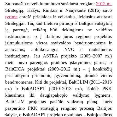
Su panašiu neveiklumu buvo susidurta rengiant
2012 m.
Strategiją. Kažys, Rimkus ir Naujėkaitė (2016) savo
tyrime
aprašė prielaidas ir veiksnius, leidusius atsirasti
Strategijai. Tai, kad Lietuva pirmoji iš Baltijos valstybių
ją parengė, reikėtų būti dėkingiems ne valdžios
institucijoms, o į Baltijos jūros regiono projektus
įsitraukusioms vietos savivaldos bendruomenėms ir
atstovams, aplinkosaugos NVO ir mokslinėms
institucijoms. Jau ASTRA projekto (2005–2007 m.)
metu buvo parengtos pradinės įstatyminės gairės, o
BaltCICA projektas (2009–2012 m.) – į konkrečių
prisitaikymo priemonių įgyvendinimą, įtraukė vietos
bendruomenes. Kiti du projektai, BaltCLIM (2011–2013
m.) ir BaltADAPT (2010–2013 m.), išplėtė PKK
klausimus iki daugiapakopio valdymo lygmens.
BaltCLIM projektas pasiūlė veiksmų planą, kuris
paspartino PKK strategijų rengimo procesą Baltijos
šalyse, o BaltADAPT projekto rezultatas – Baltijos jūros