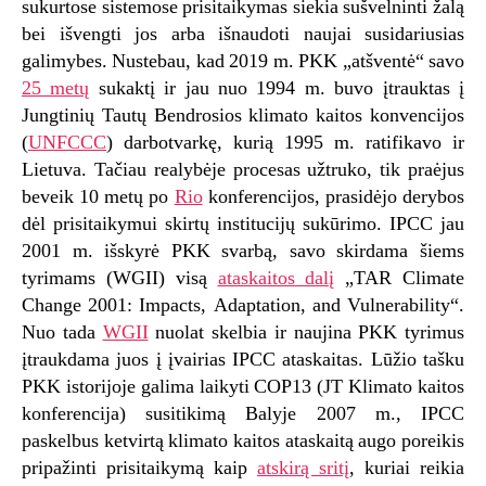
sukurtose sistemose prisitaikymas siekia sušvelninti žalą
bei išvengti jos arba išnaudoti naujai susidariusias
galimybes. Nustebau, kad 2019 m. PKK „atšventė“ savo
25 metų
sukaktį ir jau nuo 1994 m. buvo įtrauktas į
Jungtinių Tautų Bendrosios klimato kaitos konvencijos
(
UNFCCC
) darbotvarkę, kurią 1995 m. ratifikavo ir
Lietuva. Tačiau realybėje procesas užtruko, tik praėjus
beveik 10 metų po
Rio
konferencijos, prasidėjo derybos
dėl prisitaikymui skirtų institucijų sukūrimo. IPCC jau
2001 m. išskyrė PKK svarbą, savo skirdama šiems
tyrimams (WGII) visą
ataskaitos dalį
„TAR Climate
Change 2001: Impacts, Adaptation, and Vulnerability“.
Nuo tada
WGII
nuolat skelbia ir naujina PKK tyrimus
įtraukdama juos į įvairias IPCC ataskaitas. Lūžio tašku
PKK istorijoje galima laikyti COP13 (JT Klimato kaitos
konferencija) susitikimą Balyje 2007 m., IPCC
paskelbus ketvirtą klimato kaitos ataskaitą augo poreikis
pripažinti prisitaikymą kaip
atskirą sritį
, kuriai reikia