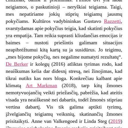
neigiamos, o paskutinioji – neryškiai teigiama. Taigi,
mes nepatiriame jokių stiprių teigiamų jausmų
pokyčiams. Kultūros vadybininkas Gustavo
Razzetti
,
svarstydamas apie pokyčius teigia, kad skatinti pokyčius
yra empatija. Tam reikia suprasti kliudančias emocijas ir
baimes – nustoti priešintis galimam situacijos
neapibrėžtumui kitą kartą su ja susidūrus. Jo teigimu,
„mes bijome pokyčių, nes negalime numatyti rezultatų“.
De Berker
ir kolegų (2016) atliktas tyrimas rodo, kad
neaiškumas kelia dar didesnį stresą, nei žinojimas, kad
tikrai nutiks kas nors bloga. Konkrečiau kalbant apie
klimatą
Art Markman
(2018), tarp kitų žmones
nemotyvuojančių veikti priežasčių, pabrėžia, kad ateitis
visada yra neaiškesnė nei dabartis, todėl žmonės stipriau
vertina dabartį. Vis tik galima aptikti tyrimų,
įžvelgiančių teigiamų veiksnių, skatinančių žmones
prisitaikyti. Anne van Valkengoed ir Linda Steg (
2019
)