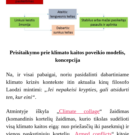
Prisitaikymo prie klimato kaitos poveikio modelis,
koncepcija
Na, ir visai pabaigai, noriu pasidalinti dabartiniame
klimato krizės kontekste itin aktualia kinų filosofo
Laodzi mintimi:
„Jei nepakeisi krypties, gali atsidurti
ten, kur eini“
.
Atmintyje iškyla „
Climate collage
“ žaidimas
(komandinis kortelių žaidimas, kurio tikslas sudėlioti
visą klimato kaitos eigą: nuo priežasčių iki pasekmių) ir
vienos paskutiniųjų kortelių „
Armed conflicts
“ kitoje