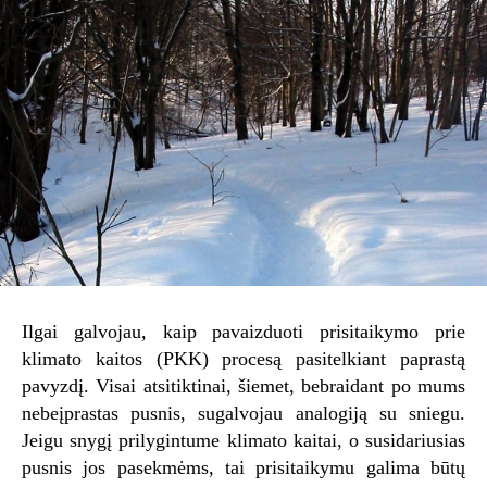
Ilgai galvojau, kaip pavaizduoti prisitaikymo prie
klimato kaitos (PKK) procesą pasitelkiant paprastą
pavyzdį. Visai atsitiktinai, šiemet, bebraidant po mums
nebeįprastas pusnis, sugalvojau analogiją su sniegu.
Jeigu snygį prilygintume klimato kaitai, o susidariusias
pusnis jos pasekmėms, tai prisitaikymu galima būtų