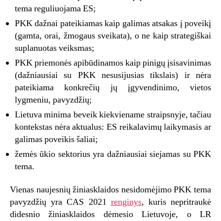
tema reguliuojama ES;
PKK dažnai pateikiamas kaip galimas atsakas į poveikį
(gamta, orai, žmogaus sveikata), o ne kaip strategiškai
suplanuotas veiksmas;
PKK priemonės apibūdinamos kaip pinigų įsisavinimas
(dažniausiai su PKK nesusijusias tikslais) ir nėra
pateikiama konkrečių jų įgyvendinimo, vietos
lygmeniu, pavyzdžių;
Lietuva minima beveik kiekviename straipsnyje, tačiau
kontekstas nėra aktualus: ES reikalavimų laikymasis ar
galimas poveikis šaliai;
žemės ūkio sektorius yra dažniausiai siejamas su PKK
tema.
Vienas naujesnių žiniasklaidos nesidomėjimo PKK tema
pavyzdžių yra CAS 2021
renginys
, kuris nepritraukė
didesnio žiniasklaidos dėmesio Lietuvoje, o LR