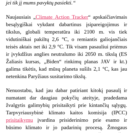
jei tik jį mums pavyktų pasiekti.“
Naujausiais „
Climate Action Tracker
“ apskaičiavimais
besąlygiškai vykdant dabartinus įsipareigojimus ir
tikslus, globali temperatūra iki 2100 m. vis tiek
vidutiniškai pakiltų 2,6 °C, o remiantis galiojančiais
teisės aktais net iki 2,9 °C. Tik visam pasauliui priėmus
ir įvykdžius anglies neutralumo iki 2050 m. tikslą (ES
Žaliasis kursas, „Biden“ rinkimų planas JAV ir kt.)
galima tikėtis, kad mūsų planeta sušils 2,1 °C, kas jau
netenkina Paryžiaus susitarimo tikslų.
Nenuostabu, kad jau dabar patiriant kitokį pasaulį ir
numatant dar daugiau pokyčių ateityje, pradedama
žvalgytis galimybių prisitaikyti prie kintančių sąlygų.
Tarpvyriausybinė klimato kaitos komisija (IPCC)
prisitaikymu
įvardina prisiderinimo prie esamo ir
būsimo klimato ir jo padarinių procesą. Žmogaus