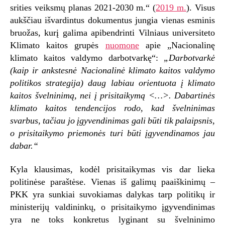
srities veiksmų planas 2021-2030 m.“ (
2019 m.
). Visus
aukščiau išvardintus dokumentus jungia vienas esminis
bruožas, kurį galima apibendrinti Vilniaus universiteto
Klimato kaitos grupės
nuomone
apie „Nacionalinę
klimato kaitos valdymo darbotvarkę“:
„Darbotvarkė
(kaip ir ankstesnė Nacionalinė klimato kaitos valdymo
politikos strategija) daug labiau orientuota į klimato
kaitos švelninimą, nei į prisitaikymą <…>. Dabartinės
klimato kaitos tendencijos rodo, kad švelninimas
svarbus, tačiau jo įgyvendinimas gali būti tik palaipsnis,
o prisitaikymo priemonės turi būti įgyvendinamos jau
dabar.“
Kyla klausimas, kodėl prisitaikymas vis dar lieka
politinėse paraštėse. Vienas iš galimų paaiškinimų –
PKK yra sunkiai suvokiamas dalykas tarp politikų ir
ministerijų valdininkų, o prisitaikymo įgyvendinimas
yra ne toks konkretus lyginant su švelninimo