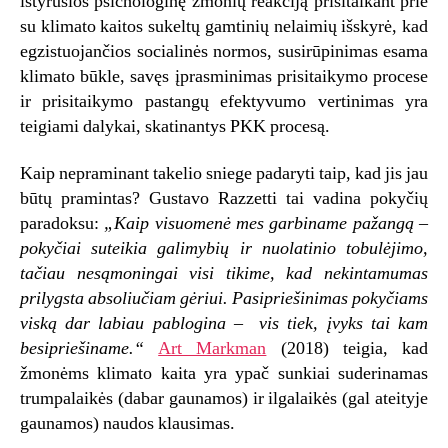
ištyrusios psichologinę žmonių reakciją prisitaikant prie
su klimato kaitos sukeltų gamtinių nelaimių išskyrė, kad
egzistuojančios socialinės normos, susirūpinimas esama
klimato būkle, savęs įprasminimas prisitaikymo procese
ir prisitaikymo pastangų efektyvumo vertinimas yra
teigiami dalykai, skatinantys PKK procesą.
Kaip nepraminant takelio sniege padaryti taip, kad jis jau
būtų pramintas? Gustavo Razzetti tai vadina pokyčių
paradoksu:
„Kaip visuomenė mes garbiname pažangą –
pokyčiai suteikia galimybių ir nuolatinio tobulėjimo,
tačiau nesąmoningai visi tikime, kad nekintamumas
prilygsta absoliučiam gėriui. Pasipriešinimas pokyčiams
viską dar labiau pablogina – vis tiek, įvyks tai kam
besipriešiname.“
Art Markman
(2018) teigia, kad
žmonėms klimato kaita yra ypač sunkiai suderinamas
trumpalaikės (dabar gaunamos) ir ilgalaikės (gal ateityje
gaunamos) naudos klausimas.