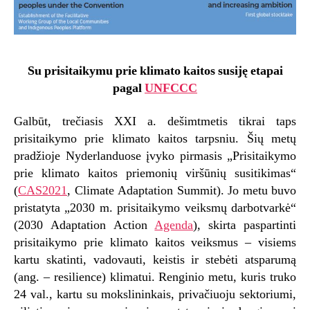
Su prisitaikymu prie klimato kaitos susiję etapai
pagal
UNFCCC
Galbūt, trečiasis XXI a. dešimtmetis tikrai taps
prisitaikymo prie klimato kaitos tarpsniu. Šių metų
pradžioje Nyderlanduose įvyko pirmasis „Prisitaikymo
prie klimato kaitos priemonių viršūnių susitikimas“
(
CAS2021
, Climate Adaptation Summit). Jo metu buvo
pristatyta „2030 m. prisitaikymo veiksmų darbotvarkė“
(2030 Adaptation Action
Agenda
), skirta paspartinti
prisitaikymo prie klimato kaitos veiksmus – visiems
kartu skatinti, vadovauti, keistis ir stebėti atsparumą
(ang. – resilience) klimatui. Renginio metu, kuris truko
24 val., kartu su mokslininkais, privačiuoju sektoriumi,